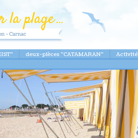
MIST"
deux-pièces "CATAMARAN"
Activité