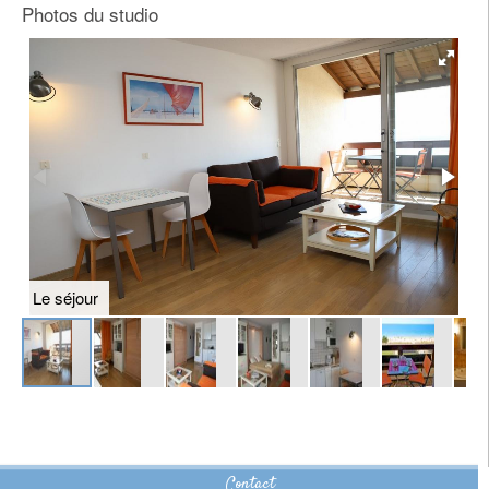
Photos du studio
Le séjour
L
Contact