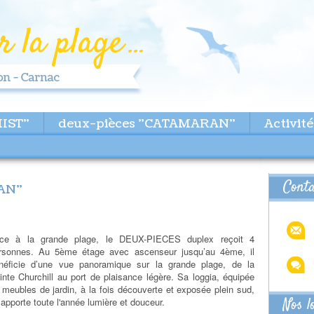
MIST"
deux-pièces "CATAMARAN"
Activité
Cont
AN"
ce à la grande plage, le DEUX-PIECES duplex reçoit 4
rsonnes. Au 5ème étage avec ascenseur jusqu’au 4ème, il
néficie d’une vue panoramique sur la grande plage, de la
inte Churchill au port de plaisance légère. Sa loggia, équipée
 meubles de jardin, à la fois découverte et exposée plein sud,
Nos l
i apporte toute l'année lumière et douceur.