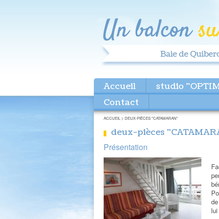
Accueil
studio "OPTI
Contact
ACCUEIL
>
DEUX-PIÈCES "CATAMARAN"
deux-pièces "CATAMAR
Présentation
Fa
pe
bé
Po
de
lu