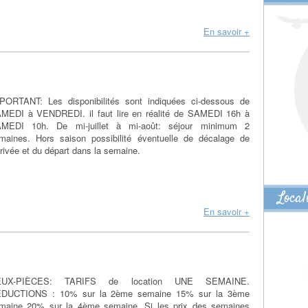
En savoir +
PORTANT: Les disponibilités sont indiquées ci-dessous de
MEDI à VENDREDI. il faut lire en réalité de SAMEDI 16h à
MEDI 10h. De mi-juillet à mi-août: séjour minimum 2
maines. Hors saison possibilité éventuelle de décalage de
arrivée et du départ dans la semaine.
Local
En savoir +
EUX-PIÈCES: TARIFS de location UNE SEMAINE.
DUCTIONS : 10% sur la 2ème semaine 15% sur la 3ème
maine 20% sur la 4ème semaine. Si les prix des semaines