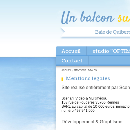
Accueil
studio "OPTI
Contact
ACCUEIL
>
MENTIONS LEGALES
Mentions legales
Site réalisé entièrement par Sce
Scenarii
Vidéo & Multimédia,
158 rue de Fougères 35700 Rennes
SARL au capital de 10 000 euros, immatri
numéro 497 941 500
Développement & Graphisme