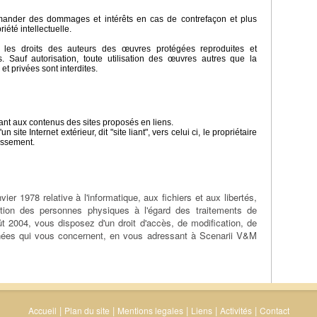
emander des dommages et intérêts en cas de contrefaçon et plus
iété intellectuelle.
s les droits des auteurs des œuvres protégées reproduites et
 Sauf autorisation, toute utilisation des œuvres autres que la
et privées sont interdites.
uant aux contenus des sites proposés en liens.
n site Internet extérieur, dit "site liant", vers celui ci, le propriétaire
lissement.
ier 1978 relative à l'informatique, aux fichiers et aux libertés,
ection des personnes physiques à l'égard des traitements de
 2004, vous disposez d'un droit d'accès, de modification, de
nnées qui vous concernent, en vous adressant à Scenarii V&M
|
|
|
|
|
Accueil
Plan du site
Mentions legales
Liens
Activités
Contact