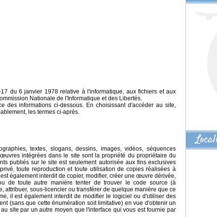
17 du 6 janvier 1978 relative à l'informatique, aux fichiers et aux
 Commission Nationale de l'Informatique et des Libertés.
nce des informations ci-dessous. En choisissant d'accéder au site,
cablement, les termes ci-après.
Local
otographies, textes, slogans, dessins, images, vidéos, séquences
uvres intégrées dans le site sont la propriété du propriétaire du
s publiés sur le site est seulement autorisée aux fins exclusives
rivé, toute reproduction et toute utilisation de copies réalisées à
l est également interdit de copier, modifier, créer une œuvre dérivée,
ou de toute autre manière tenter de trouver le code source (à
re, attribuer, sous-licencier ou transférer de quelque manière que ce
me, il est également interdit de modifier le logiciel ou d'utiliser des
nt (sans que cette énumération soit limitative) en vue d'obtenir un
au site par un autre moyen que l'interface qui vous est fournie par