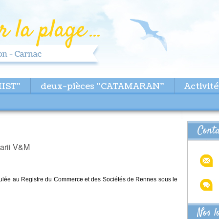
MIST"
deux-pièces "CATAMARAN"
Activité
Cont
narii V&M
culée au Registre du Commerce et des Sociétés de Rennes sous le
Nos l