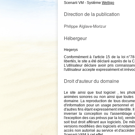
Scenarii VM - Système
Welligo
Direction de la publication
Philippe Alglave-Morizur
Hébergeur
Hegerys
Conformément à l'article 15 de la loi n°78-
libertés, le site a été déclaré auprès de la
L'utilisateur déclare avoir pris connaissa
l'utilisateur accepte expressément et irrévo
Droit d'auteur du domaine
Le site ainsi que tout logiciel , les ph
animées sonores ou non ainsi que toutes œ
domaine. La reproduction de tous document
d'information pour un usage personnel et p
d'autres fins étant expressément interdite. I
inverser la conception ou l'assemblage 
l'exception des cas prévus par la loi), vend
soit tout droit afférant aux logiciels. De mê
versions modifiées des logiciels et notamme
accès non autorisé au service et d'accéder 
Scenarii V&M à cet effet.