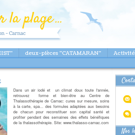
MIST"
deux-pièces "CATAMARAN"
Activité
Cont
E
Dans un air iodé et un climat doux toute l'année,
retrouvez forme et bien-être au Centre de
Thalassothérapie de Carnac: cures sur mesure, soins
à la carte, spa... des formules adaptées aux besoins
de chacun pour reconstituer son capital santé et
profiter pendant des semaines des effets bénéfiques
de la thalassothérapie. Site: www.thalasso-carnac.com
Nos l