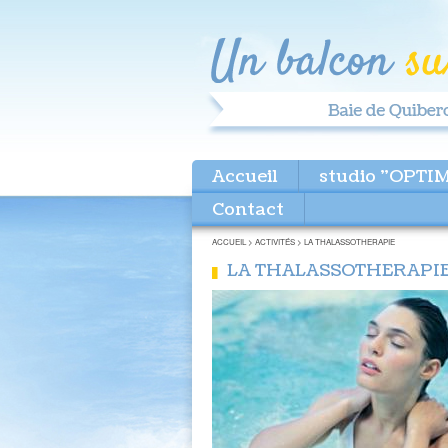
Accueil
studio "OPTI
Contact
ACCUEIL
>
ACTIVITÉS
>
LA THALASSOTHERAPIE
LA THALASSOTHERAPI